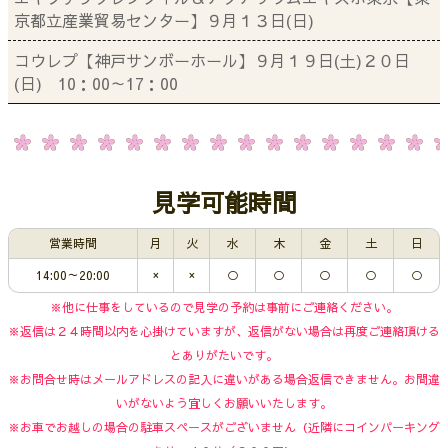
京都立産業貿易センター】９月１３日(日)
コウレプ【神戸サンボーホール】９月１９日(土)２０日
(日) 10：00～17：00
見学可能時間
営業時間
月
火
水
木
金
土
日
14:00～20:00
×
×
○
○
○
○
○
※他に仕事をしているので見学の予約は事前にご連絡ください。
※返信は２４時間以内を心掛けていますが、返信がない場合は再度ご連絡頂ける
とありがたいです。
※お問合せ時はメールアドレスの記入に違いがある場合返信できません。お間違
いがないよう宜しくお願いいたします。
※お車でお越しの場合の駐車スペースがございません（近隣にコインパーキング