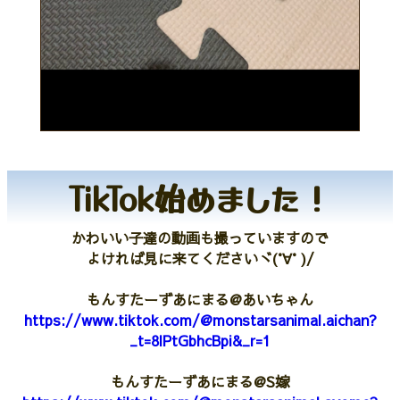
TikTok始めました！
かわいい子達の動画も撮っていますので
よければ見に来てくださいヾ(°∀° )/
もんすたーずあにまる@あいちゃん
https://www.tiktok.com/@monstarsanimal.aichan?
_t=8lPtGbhcBpi&_r=1
もんすたーずあにまる@S嫁